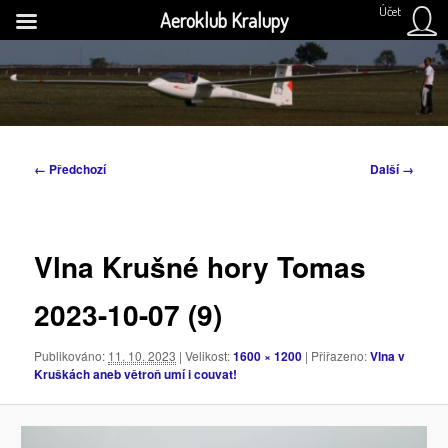
Účet
Aeroklub Kralupy
Přejít
k
H
hlavnímu
obsahu
Aeroklub Kralupy nad Vltavou
webu
Navigace
← Předchozí
Další →
pro
obrázky
Vlna Krušné hory Tomas
2023-10-07 (9)
Publikováno:
11. 10. 2023
| Velikost:
1600 × 1200
| Přiřazeno:
Vlna v
Kruškách aneb větroň umí i couvat!