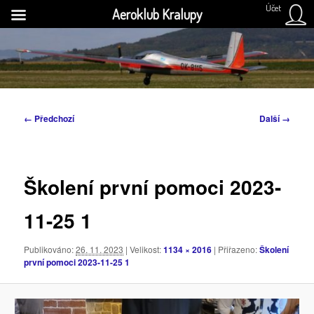
Účet
Aeroklub Kralupy
Přejít
k
H
hlavnímu
obsahu
Aeroklub Kralupy nad Vltavou
webu
Navigace
← Předchozí
Další →
pro
obrázky
Školení první pomoci 2023-
11-25 1
Publikováno:
26. 11. 2023
| Velikost:
1134 × 2016
| Přiřazeno:
Školení
první pomoci 2023-11-25 1