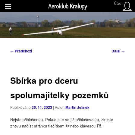
Účet
Aeroklub Kralupy
Přejít
k
H
hlavnímu
obsahu
Aeroklub Kralupy nad Vltavou
webu
Navigace
←
Předchozí
Další
→
pro
příspěvky
Sbírka pro dceru
spolumajitelky pozemků
Publikováno
26. 11. 2023
| Autor:
Martin Jelínek
Nejste přihlášen(a). Pokud jste se již přihlašoval(a), zkuste
znovu načíst stránku tlačítkem
↻
nebo klávesou
F5
.