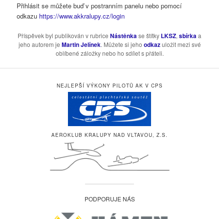
Přihlásit se můžete buď v postranním panelu nebo pomocí
odkazu
https://www.akkralupy.cz/login
Příspěvek byl publikován v rubrice
Nástěnka
se štítky
LKSZ
,
sbírka
a
jeho autorem je
Martin Jelínek
. Můžete si jeho
odkaz
uložit mezi své
oblíbené záložky nebo ho sdílet s přáteli.
NEJLEPŠÍ VÝKONY PILOTŮ AK V CPS
AEROKLUB KRALUPY NAD VLTAVOU, Z.S.
PODPORUJE NÁS