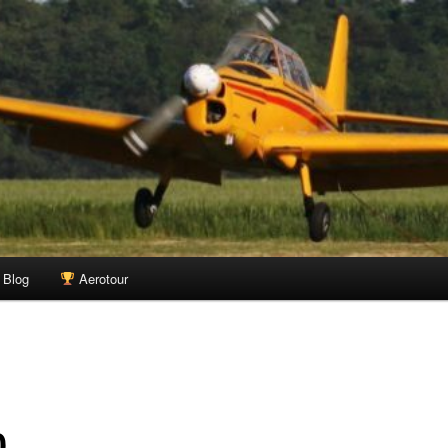
vou
Blog
Aerotour
0