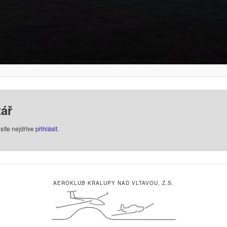
ář
síte nejdříve
přihlásit
.
AEROKLUB KRALUPY NAD VLTAVOU, Z.S.