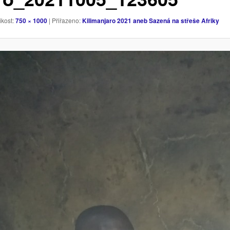
ikost:
750 × 1000
| Přiřazeno:
Kilimanjaro 2021 aneb Sazená na střeše Afriky