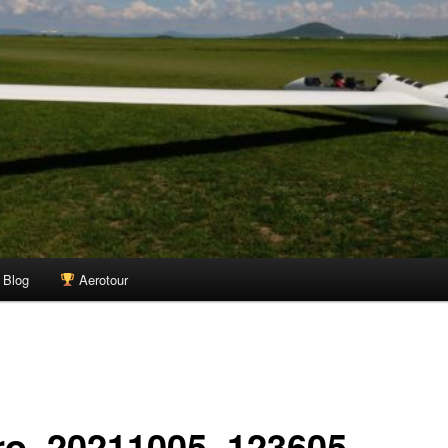
vou
Blog
Aerotour
aro_20211005_123605