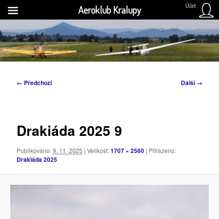
Účet
Aeroklub Kralupy
Přejít
k
H
hlavnímu
obsahu
Aeroklub Kralupy nad Vltavou
webu
Navigace
← Předchozí
Další →
pro
obrázky
Drakiáda 2025 9
Publikováno:
9. 11. 2025
| Velikost:
1707 × 2560
| Přiřazeno:
Drakiáda 2025